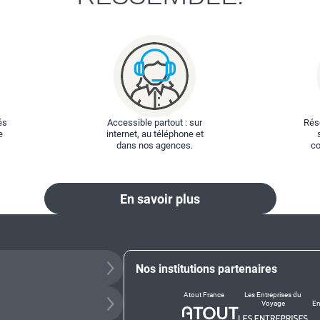
és
Accessible partout : sur
Rése
e
internet, au téléphone et
dans nos agences.
co
En savoir plus
Nos institutions partenaires
Atout France
Les Entreprises du
Voyage
En