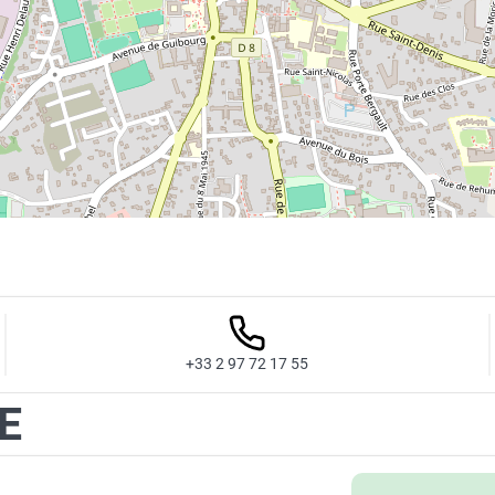
+33 2 97 72 17 55
E