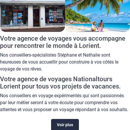
Votre agence de voyages vous accompagne
pour rencontrer le monde à Lorient.
Nos conseillers-spécialistes Stéphane et Nathalie sont
heureuses de vous accueillir pour construire à vos côtés le
voyage de vos rêves.
Votre agence de voyages Nationaltours
Lorient pour tous vos projets de vacances.
Nos conseillers en voyage expérimentés qui sont passionnés
par leur métier seront à votre écoute pour comprendre vos
attentes et vous proposer un voyage répondant à vos souhaits.
L'importance de l'attention aux détails et votre satisfaction sont
les engagements de votre agence de voyage Nationaltours
Voir plus