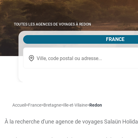
TOUTES LES AGENCES DE VOYAGES À REDON
FRANCE
Accueil
>
France
>
Bretagne
>
Ille-et-Vilaine
>
Redon
À la recherche d'une agence de voyages Salaün Holid