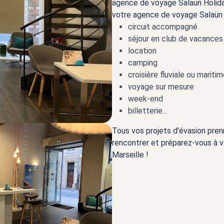
agence de voyage Salaün Holida
votre agence de voyage Salaün H
circuit accompagné
séjour en club de vacances
location
camping
croisière fluviale ou mariti
voyage sur mesure
week-end
billetterie...
Tous vos projets d'évasion pre
rencontrer et préparez-vous à v
Marseille !