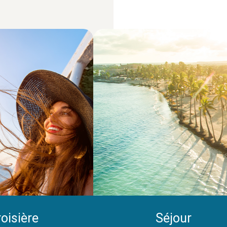
oisière
Séjour