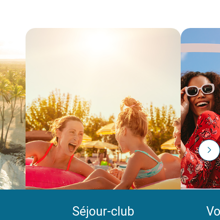
Séjour-club
Vo