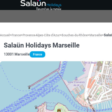
>
>
>
>
>
Sala
Accueil
France
Provence-Alpes-Côte d'Azur
Bouches-du-Rhône
Marseille
Salaün Holidays Marseille
13001 Marseille
France