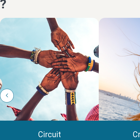
?
Circuit
Cr