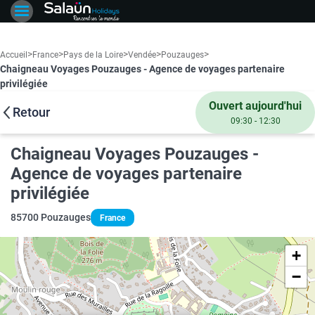
>
>
>
>
>
Accueil
France
Pays de la Loire
Vendée
Pouzauges
Chaigneau Voyages Pouzauges - Agence de voyages partenaire
privilégiée
Ouvert aujourd'hui
Retour
09:30 - 12:30
Chaigneau Voyages Pouzauges -
Agence de voyages partenaire
privilégiée
85700 Pouzauges
France
+
−