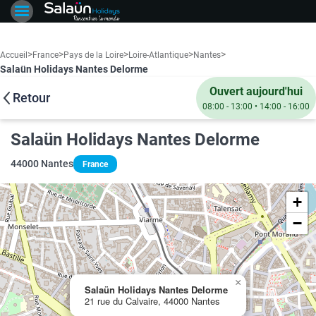
>
>
>
>
>
Accueil
France
Pays de la Loire
Loire-Atlantique
Nantes
Salaün Holidays Nantes Delorme
Ouvert aujourd'hui
Retour
08:00 - 13:00 • 14:00 - 16:00
Salaün Holidays Nantes Delorme
44000 Nantes
France
+
−
×
Salaün Holidays Nantes Delorme
21 rue du Calvaire, 44000 Nantes