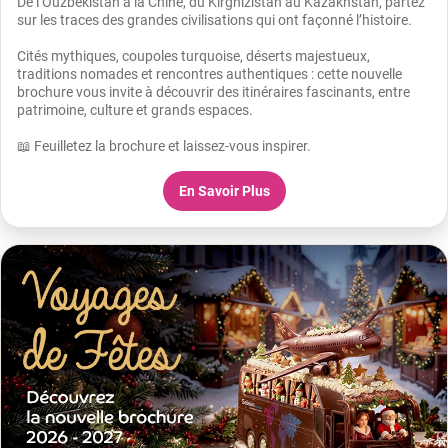
De l’Ouzbékistan à la Chine, du Kirghizistan au Kazakhstan, partez
sur les traces des grandes civilisations qui ont façonné l’histoire.
Cités mythiques, coupoles turquoise, déserts majestueux,
traditions nomades et rencontres authentiques : cette nouvelle
brochure vous invite à découvrir des itinéraires fascinants, entre
patrimoine, culture et grands espaces.
📖 Feuilletez la brochure et laissez-vous inspirer.
En Savoir Plus