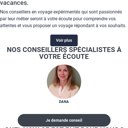
vacances.
Nos conseillers en voyage expérimentés qui sont passionnés
par leur métier seront à votre écoute pour comprendre vos
attentes et vous proposer un voyage répondant à vos souhaits.
L'importance de l'attention aux détails et votre satisfaction sont
les engagements de votre agence de voyage Salaün Holidays
Voir plus
Nantes Delorme. Une large gamme de produits vous attend
NOS CONSEILLERS SPÉCIALISTES À
dans votre agence de voyage Salaün Holidays Nantes Delorme
VOTRE ÉCOUTE
:
circuit accompagné
séjour en club de vacances ou en hôtel
location
camping
croisière fluviale ou maritime
voyage sur mesure
DANA
week-end
billetterie...
Je demande conseil
Tous vos projets d'évasion prennent vie dans votre agence de