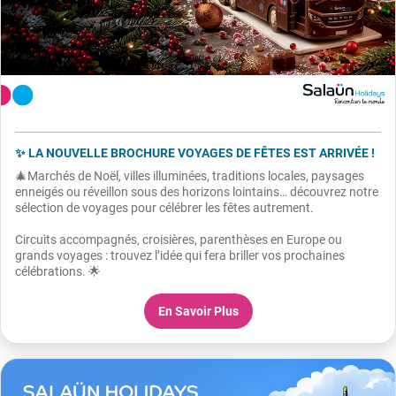
✨ LA NOUVELLE BROCHURE VOYAGES DE FÊTES EST ARRIVÉE !
🎄Marchés de Noël, villes illuminées, traditions locales, paysages
enneigés ou réveillon sous des horizons lointains… découvrez notre
sélection de voyages pour célébrer les fêtes autrement.
Circuits accompagnés, croisières, parenthèses en Europe ou
grands voyages : trouvez l’idée qui fera briller vos prochaines
célébrations. 🌟
En Savoir Plus