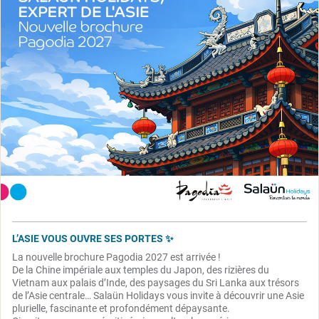
L’ASIE VOUS OUVRE SES PORTES ✨
La nouvelle brochure Pagodia 2027 est arrivée !
De la Chine impériale aux temples du Japon, des rizières du
Vietnam aux palais d’Inde, des paysages du Sri Lanka aux trésors
de l’Asie centrale… Salaün Holidays vous invite à découvrir une Asie
plurielle, fascinante et profondément dépaysante.