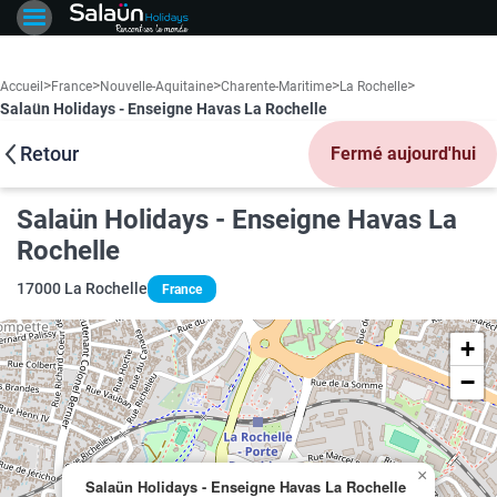
>
>
>
>
>
Accueil
France
Nouvelle-Aquitaine
Charente-Maritime
La Rochelle
Salaün Holidays - Enseigne Havas La Rochelle
Retour
Fermé aujourd'hui
Salaün Holidays - Enseigne Havas La
Rochelle
17000 La Rochelle
France
+
−
×
Salaün Holidays - Enseigne Havas La Rochelle