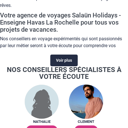
rêves.
Votre agence de voyages Salaün Holidays -
Enseigne Havas La Rochelle pour tous vos
projets de vacances.
Nos conseillers en voyage expérimentés qui sont passionnés
par leur métier seront à votre écoute pour comprendre vos
attentes et vous proposer un voyage répondant à vos souhaits.
L'importance de l'attention aux détails et votre satisfaction sont
Voir plus
les engagements de votre agence de voyage Salaün Holidays -
NOS CONSEILLERS SPÉCIALISTES À
Enseigne Havas La Rochelle. Une large gamme de produits
VOTRE ÉCOUTE
vous attend dans votre agence de voyage Salaün Holidays -
Enseigne Havas La Rochelle :
circuit accompagné
séjour en club de vacances ou en hôtel
location
camping
croisière fluviale ou maritime
NATHALIE
CLEMENT
voyage sur mesure