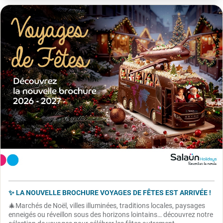
✨ LA NOUVELLE BROCHURE VOYAGES DE FÊTES EST ARRIVÉE !
🎄Marchés de Noël, villes illuminées, traditions locales, paysages
enneigés ou réveillon sous des horizons lointains… découvrez notre