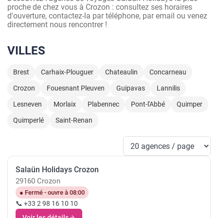
proche de chez vous à Crozon : consultez ses horaires
d'ouverture, contactez-la par téléphone, par email ou venez
directement nous rencontrer !
VILLES
Brest
Carhaix-Plouguer
Chateaulin
Concarneau
Crozon
Fouesnant Pleuven
Guipavas
Lannilis
Lesneven
Morlaix
Plabennec
Pont-l'Abbé
Quimper
Quimperlé
Saint-Renan
Salaün Holidays Crozon
29160 Crozon
● Fermé - ouvre à 08:00
📞 +33 2 98 16 10 10
Voir les détails