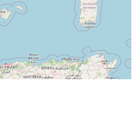
Leaflet
|
© OpenStreetMap contributors