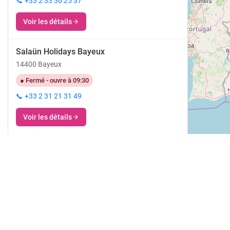
📞 +33 2 33 36 25 37
Voir les détails
Salaün Holidays Bayeux
14400 Bayeux
● Fermé - ouvre à 09:30
📞 +33 2 31 21 31 49
Voir les détails
Salaün Holidays Dax
40100 Dax
● Fermé - ouvre à 09:00
📞 +33 5 58 90 19 28
Voir les détails