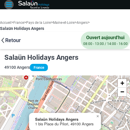
>
>
>
>
>
Accueil
France
Pays de la Loire
Maine-et-Loire
Angers
Salaün Holidays Angers
Ouvert aujourd'hui
Retour
08:00 - 13:00 / 14:00 - 16:00
Salaün Holidays Angers
49100 Angers
France
+
−
×
Salaün Holidays Angers
1 bis Place du Pilori, 49100 Angers