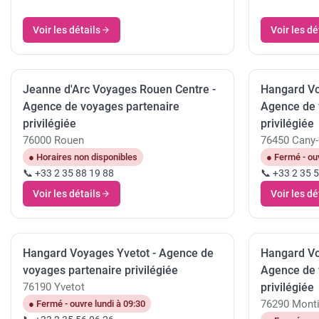
Voir les détails
Voir les dé
Jeanne d'Arc Voyages Rouen Centre -
Hangard Vo
Agence de voyages partenaire
Agence de 
privilégiée
privilégiée
76000 Rouen
76450 Cany-B
● Horaires non disponibles
● Fermé - ouv
📞 +33 2 35 88 19 88
📞 +33 2 35 
Voir les détails
Voir les dé
Hangard Voyages Yvetot - Agence de
Hangard Voy
voyages partenaire privilégiée
Agence de 
76190 Yvetot
privilégiée
76290 Montiv
● Fermé - ouvre lundi à 09:30