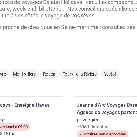
ces de voyages Salaün Holidays : circuit accompagné, sé
ure, week-end, billetterie... Nos conseillers-spécialiste
ire à vos côtés le voyage de vos rêves.
 proche de chez vous en Seine-maritime : consultez ses h
vre
Montivilliers
Rouen
Tourville-la-Rivière
Yvetot
idays - Enseigne Havas
Jeanne d'Arc Voyages Baren
Agence de voyages partena
mp
privilégiée
76360 Barentin
re lundi à 09:00
28 16 04
● Horaires non disponibles