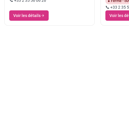
📞 +33 2 35 56 06 26
● Fermé - ouv
📞 +33 2 35 
Voir les détails
Voir les dé