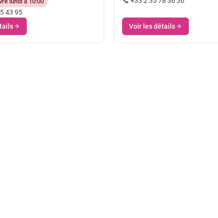
📞 +33 2 35 78 36 36
re lundi à 10:00
55 43 95
tails
Voir les détails