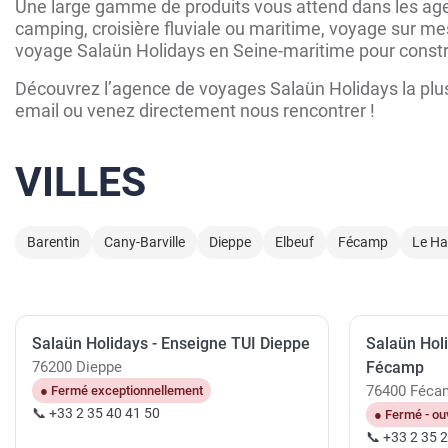
Une large gamme de produits vous attend dans les agen
camping, croisière fluviale ou maritime, voyage sur mes
voyage Salaün Holidays en Seine-maritime pour constru
Découvrez l’agence de voyages Salaün Holidays la plus
email ou venez directement nous rencontrer !
VILLES
Barentin
Cany-Barville
Dieppe
Elbeuf
Fécamp
Le Ha
Salaün Holidays - Enseigne TUI Dieppe
Salaün Hol
76200 Dieppe
Fécamp
76400 Féca
● Fermé exceptionnellement
📞 +33 2 35 40 41 50
● Fermé - ouv
📞 +33 2 35 