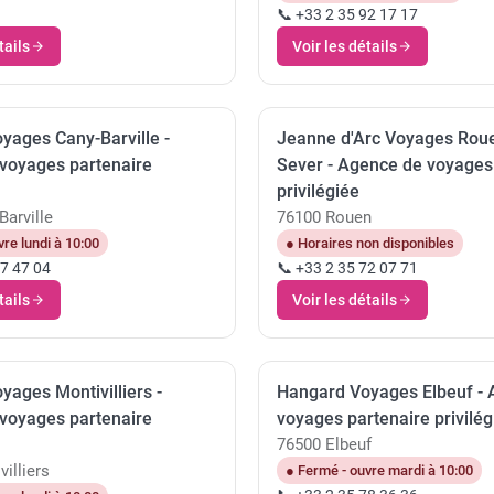
📞 +33 2 35 92 17 17
tails
Voir les détails
yages Cany-Barville -
Jeanne d'Arc Voyages Roue
voyages partenaire
Sever - Agence de voyages
privilégiée
arville
76100 Rouen
re lundi à 10:00
● Horaires non disponibles
57 47 04
📞 +33 2 35 72 07 71
tails
Voir les détails
ages Montivilliers -
Hangard Voyages Elbeuf -
voyages partenaire
voyages partenaire privilég
76500 Elbeuf
illiers
● Fermé - ouvre mardi à 10:00