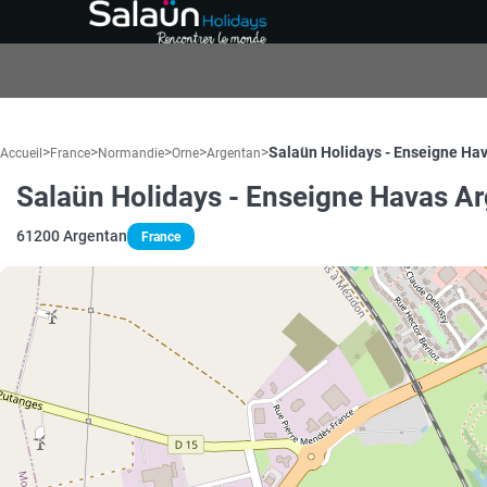
>
>
>
>
>
Salaün Holidays - Enseigne Ha
Accueil
France
Normandie
Orne
Argentan
Salaün Holidays - Enseigne Havas A
61200 Argentan
France