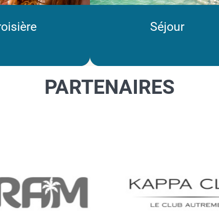
oisière
Séjour
PARTENAIRES