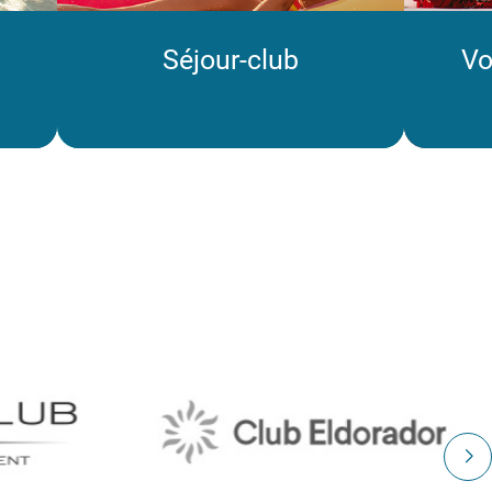
Séjour-club
Vo