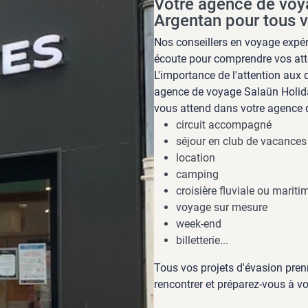
Votre agence de voy
Argentan pour tous v
Nos conseillers en voyage expér
écoute pour comprendre vos att
L'importance de l'attention aux 
agence de voyage Salaün Holid
vous attend dans votre agence 
circuit accompagné
séjour en club de vacances
location
camping
croisière fluviale ou mariti
voyage sur mesure
week-end
billetterie...
Tous vos projets d'évasion pre
rencontrer et préparez-vous à vo