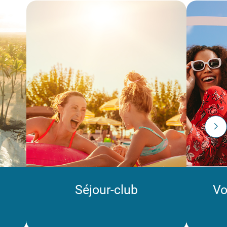
Séjour-club
Vo