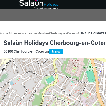
>
>
>
>
>
Salaün Holidays 
Accueil
France
Normandie
Manche
Cherbourg-en-Cotentin
Salaün Holidays Cherbourg-en-Coten
50100 Cherbourg-en-Cotentin
France