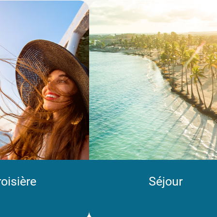
oisière
Séjour