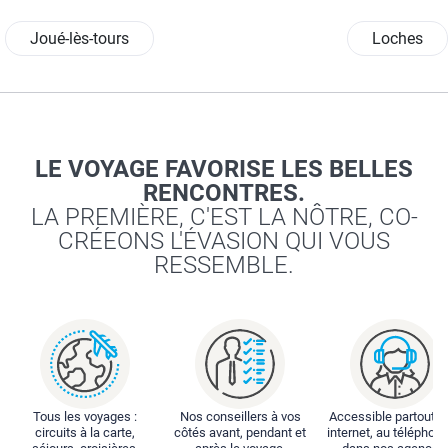
Joué-lès-tours
Loches
LE VOYAGE FAVORISE LES BELLES
RENCONTRES.
LA PREMIÈRE, C'EST LA NÔTRE, CO-
CRÉEONS L'ÉVASION QUI VOUS
RESSEMBLE.
Tous les voyages :
Nos conseillers à vos
Accessible partout : 
circuits à la carte,
côtés avant, pendant et
internet, au téléphone