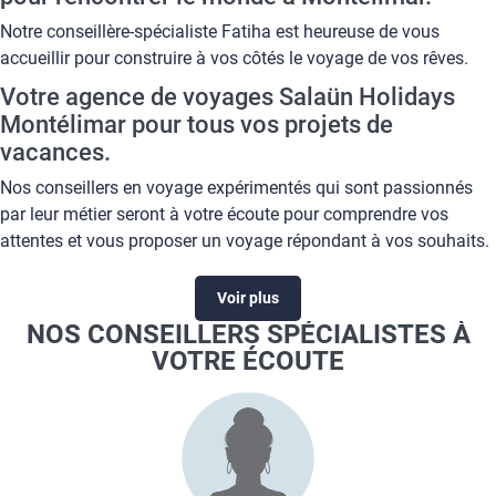
Notre conseillère-spécialiste Fatiha est heureuse de vous
accueillir pour construire à vos côtés le voyage de vos rêves.
Votre agence de voyages Salaün Holidays
Montélimar pour tous vos projets de
vacances.
Nos conseillers en voyage expérimentés qui sont passionnés
par leur métier seront à votre écoute pour comprendre vos
attentes et vous proposer un voyage répondant à vos souhaits.
L'importance de l'attention aux détails et votre satisfaction sont
les engagements de votre agence de voyage Salaün Holidays
Voir plus
Montélimar. Une large gamme de produits vous attend dans
NOS CONSEILLERS SPÉCIALISTES À
votre agence de voyage Salaün Holidays Montélimar :
VOTRE ÉCOUTE
circuit accompagné
séjour en club de vacances ou en hôtel
location
camping
croisière fluviale ou maritime