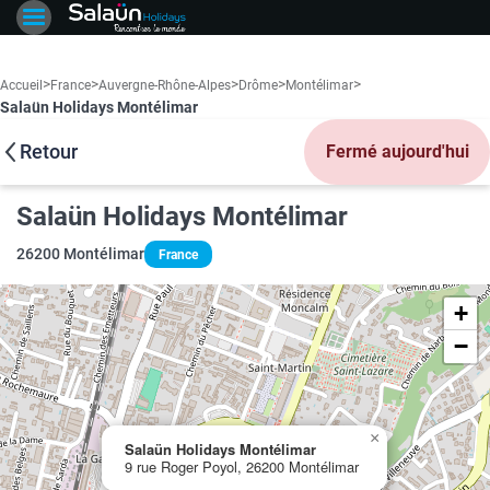
>
>
>
>
>
Accueil
France
Auvergne-Rhône-Alpes
Drôme
Montélimar
Salaün Holidays Montélimar
Retour
Fermé aujourd'hui
Salaün Holidays Montélimar
26200 Montélimar
France
+
−
×
Salaün Holidays Montélimar
9 rue Roger Poyol, 26200 Montélimar